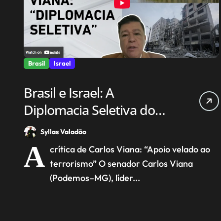
Brasil
Israel
Brasil e Israel: A
Diplomacia Seletiva do
Governo Lula em Foco
Syllas Valadão
A
crítica de Carlos Viana: “Apoio velado ao
terrorismo” O senador Carlos Viana
(Podemos–MG), líder...