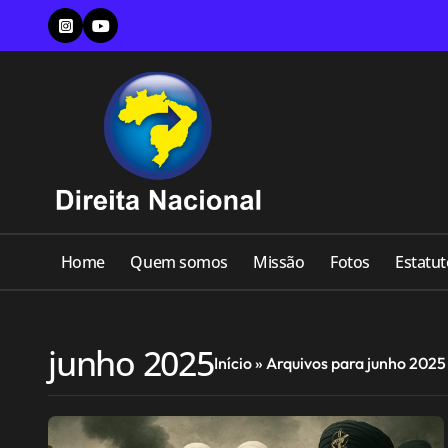
Skip
to
content
Home
Quem somos
Missão
Fotos
Estatut
junho 2025
Início
»
Arquivos para junho 2025