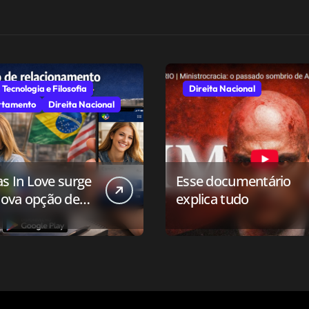
 Tecnologia e Filosofia
Direita Nacional
tamento
Direita Nacional
as In Love surge
Esse documentário
ova opção de
explica tudo
ivo de
onamento para o
 conservador