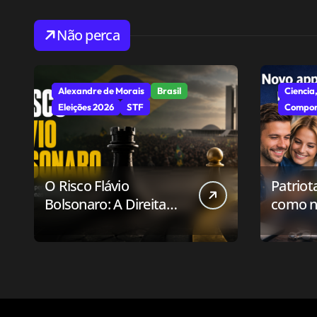
Não perca
Alexandre de Morais
Brasil
Ciencia,
Eleições 2026
STF
Compor
O Risco Flávio
Patriot
Bolsonaro: A Direita
como n
Deve Pensar em
aplicat
Vencer ou Apenas em
relaci
Resistir?
público