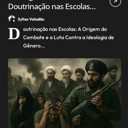
Doutrinação nas Escolas,
A Origem do Combate
Syllas Valadão
Contra essa Ideologia
D
outrinação nas Escolas: A Origem do
Combate e a Luta Contra a Ideologia de
Gênero...