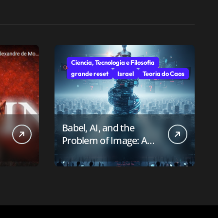
Ciencia, Tecnologia e Filosofia
grande reset
Israel
Teoria do Caos
Babel, AI, and the
Problem of Image: A
First-Principles Reading