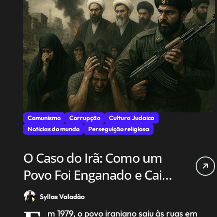
Comunismo
Corrupção
Cultura Judaica
Noticias do mundo
Perseguição religiosa
O Caso do Irã: Como um
Povo Foi Enganado e Caiu
em uma Ditadura
Syllas Valadão
Religiosa
m 1979, o povo iraniano saiu às ruas em