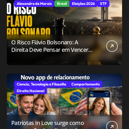
Alexandre de Morais
Brasil
Eleições 2026
STF
O Risco Flávio Bolsonaro: A
Direita Deve Pensar em Vencer
ou Apenas em Resistir?
Ciencia, Tecnologia e Filosofia
Comportamento
Direita Nacional
Patriotas In Love surge como