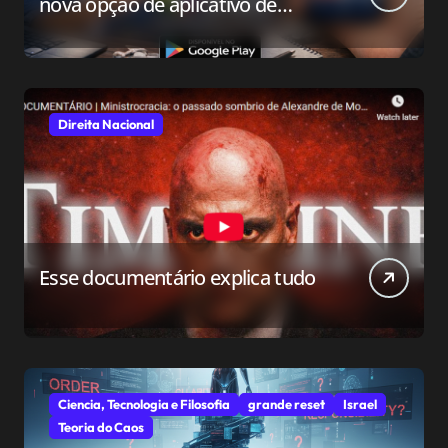
nova opção de aplicativo de
relacionamento para o público
conservador
Direita Nacional
Esse documentário explica tudo
Ciencia, Tecnologia e Filosofia
grande reset
Israel
Teoria do Caos