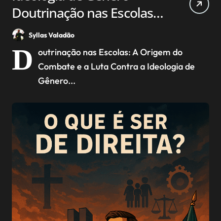
Doutrinação nas Escolas,
A Origem do Combate
Syllas Valadão
Contra essa Ideologia
D
outrinação nas Escolas: A Origem do
Combate e a Luta Contra a Ideologia de
Gênero...