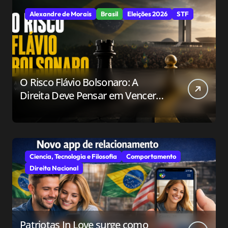
Alexandre de Morais
Brasil
Eleições 2026
STF
O Risco Flávio Bolsonaro: A
Direita Deve Pensar em Vencer
ou Apenas em Resistir?
Ciencia, Tecnologia e Filosofia
Comportamento
Direita Nacional
Patriotas In Love surge como