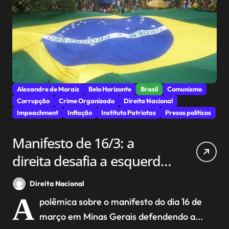
Alexandre de Morais
Belo Horizonte
Brasil
Comunismo
Corrupção
Crime Organizado
Direita Nacional
Impeachment
Inflação
Instituto Patriotas
Presos políticos
Manifesto de 16/3: a
direita desafia a esquerda
a voltar para as ruas.
Direita Nacional
A
polêmica sobre o manifesto do dia 16 de
março em Minas Gerais defendendo a...