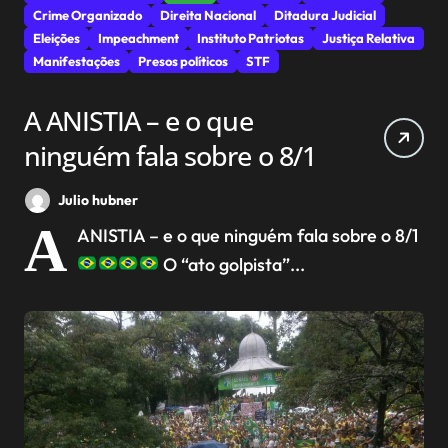
Crime Organizado
Direita Nacional
Ditadura Judicial
Eleições
Impeachment
Instituto Patriotas
Justiça Relativa
Manifestações
Presos políticos
STF
A ANISTIA – e o que
ninguém fala sobre o 8/1
Julio hubner
A
ANISTIA – e o que ninguém fala sobre o 8/1
O “ato golpista”...