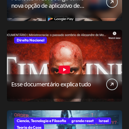
nova opção de aplicativo de
relacionamento para o público
conservador
Direita Nacional
Esse documentário explica tudo
Ciencia, Tecnologia e Filosofia
grande reset
Israel
Teoria do Caos