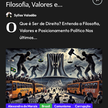
Filosofia, Valores e
Posicionamento Político
Syllas Valadão
O
Que é Ser de Direita? Entenda a Filosofia,
Valores e Posicionamento Político Nos
últimos...
Alexandre de Morais
Brasil
Comunismo
Corrupção