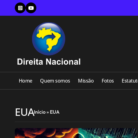
Skip
to
content
Home
Quem somos
Missão
Fotos
Estatut
EUA
Início
»
EUA