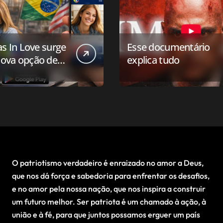
as In Love surge
Esse documentário
ova opção de
explica tudo
ivo de
onamento para o
 conservador
O patriotismo verdadeiro é enraizado no amor a Deus,
que nos dá força e sabedoria para enfrentar os desafios,
e no amor pela nossa nação, que nos inspira a construir
um futuro melhor. Ser patriota é um chamado à ação, à
união e à fé, para que juntos possamos erguer um país