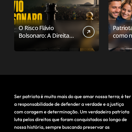
O Risco Flávio
Patriot
Bolsonaro: A Direita
como n
Deve Pensar em
aplicat
Vencer ou Apenas em
relaci
Resistir?
público
Ser patriota é muito mais do que amar nossa terra; é ter
a responsabilidade de defender a verdade e a justiça
com coragem e determinação. Um verdadeiro patriota
luta pelos direitos que foram conquistados ao longo de
nossa história, sempre buscando preservar as