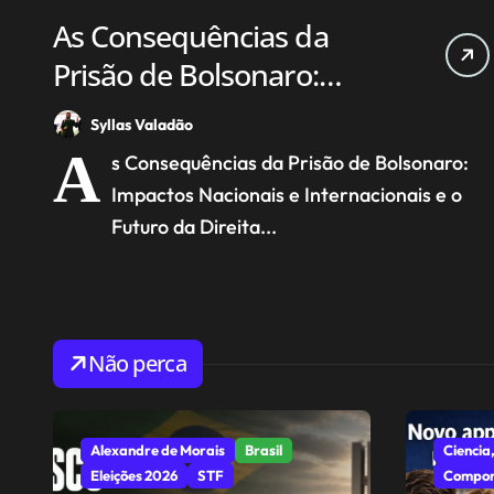
As Consequências da
Prisão de Bolsonaro:
Impactos Nacionais e
Syllas Valadão
Internacionais e o Futuro
A
s Consequências da Prisão de Bolsonaro:
da Direita
Impactos Nacionais e Internacionais e o
Futuro da Direita...
Não perca
Alexandre de Morais
Brasil
Ciencia,
Eleições 2026
STF
Compor