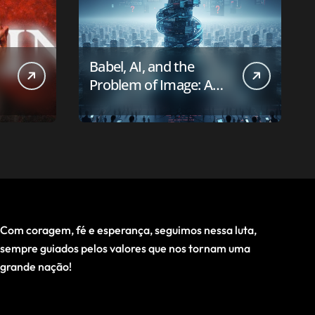
Babel, AI, and the
Problem of Image: A
First-Principles Reading
Com coragem, fé e esperança, seguimos nessa luta,
sempre guiados pelos valores que nos tornam uma
grande nação!