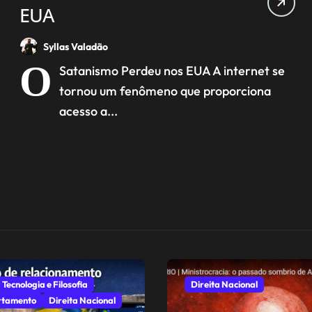
EUA
Syllas Valadão
O
Satanismo Perdeu nos EUA A internet se
tornou um fenômeno que proporciona
acesso a...
 Tecnologia e Filosofia
Direita Nacional
tamento
Direita Nacional