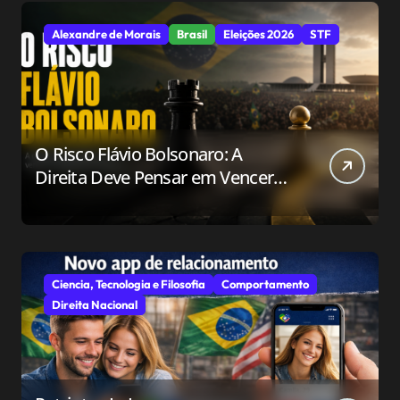
Alexandre de Morais
Brasil
Eleições 2026
STF
O Risco Flávio Bolsonaro: A
Direita Deve Pensar em Vencer
ou Apenas em Resistir?
Ciencia, Tecnologia e Filosofia
Comportamento
Direita Nacional