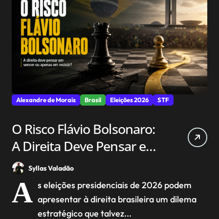
Alexandre de Morais
Brasil
Eleições 2026
STF
O Risco Flávio Bolsonaro:
A Direita Deve Pensar em
Vencer ou Apenas em
Syllas Valadão
Resistir?
A
s eleições presidenciais de 2026 podem
apresentar à direita brasileira um dilema
estratégico que talvez...