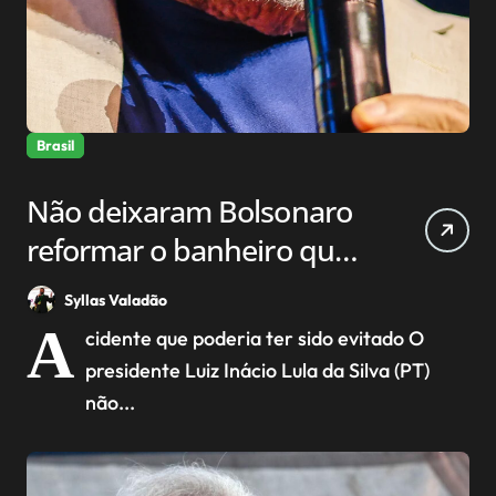
Brasil
Não deixaram Bolsonaro
reformar o banheiro que
quase matou Lula
Syllas Valadão
A
cidente que poderia ter sido evitado O
presidente Luiz Inácio Lula da Silva (PT)
não...