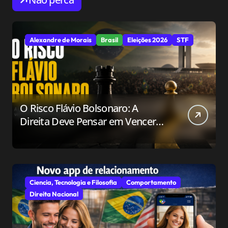
Alexandre de Morais
Brasil
Eleições 2026
STF
O Risco Flávio Bolsonaro: A
Direita Deve Pensar em Vencer
ou Apenas em Resistir?
Ciencia, Tecnologia e Filosofia
Comportamento
Direita Nacional