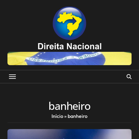
Skip
to
content
banheiro
Início
»
banheiro