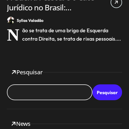
Jurídico no Brasil:
Bolsonaro, STF e a Crise
Syllas Valadão
da Direita
N
ão se trata de uma briga de Esquerda
contra Direita, se trata de rixas pessoais....
Pesquisar
Pesquisar
News