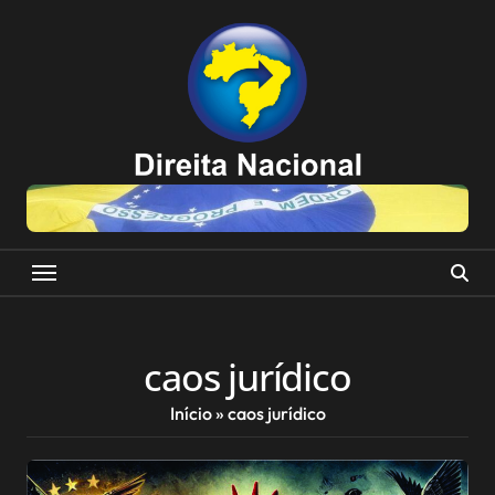
Skip
to
content
caos jurídico
Início
»
caos jurídico