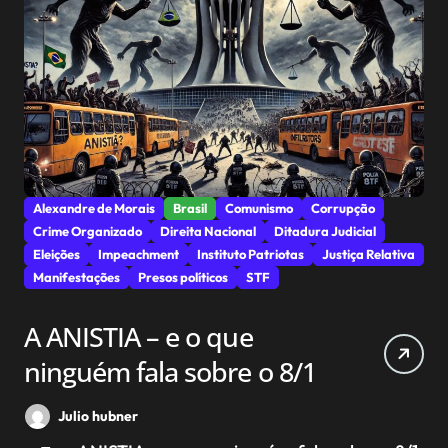
Alexandre de Morais
Brasil
Comunismo
Corrupção
Crime Organizado
Direita Nacional
Ditadura Judicial
Eleições
Impeachment
Instituto Patriotas
Justiça Relativa
Manifestações
Presos políticos
STF
A ANISTIA – e o que
ninguém fala sobre o 8/1
Julio hubner