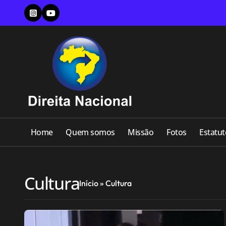
Skip
to
content
Home
Quem somos
Missão
Fotos
Estatut
Cultura
Início
»
Cultura