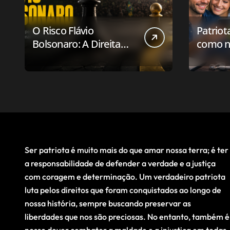
O Risco Flávio
Patriot
Bolsonaro: A Direita
como n
Deve Pensar em
aplicat
Vencer ou Apenas em
relaci
Resistir?
público
Ser patriota é muito mais do que amar nossa terra; é ter
a responsabilidade de defender a verdade e a justiça
com coragem e determinação. Um verdadeiro patriota
luta pelos direitos que foram conquistados ao longo de
nossa história, sempre buscando preservar as
liberdades que nos são preciosas. No entanto, também é