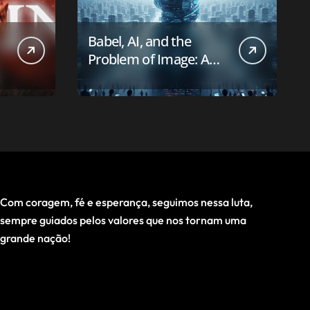
Babel, AI, and the
Problem of Image: A
First-Principles Reading
Com coragem, fé e esperança, seguimos nessa luta,
sempre guiados pelos valores que nos tornam uma
grande nação!