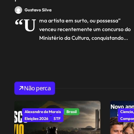
apresentar, enquanto
Gustavo Silva
cortaram 25 bilhões dos
“U
ma artista em surto, ou possessa”
remédios da população
venceu recentemente um concurso do
Ministério da Cultura, conquistando...
Não perca
Alexandre de Morais
Brasil
Ciencia,
Eleições 2026
STF
Compor