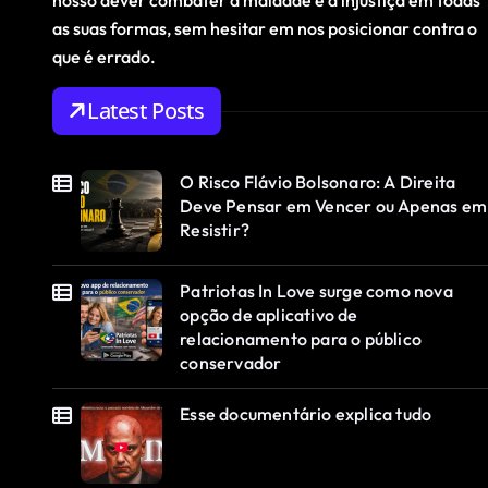
nosso dever combater a maldade e a injustiça em todas
as suas formas, sem hesitar em nos posicionar contra o
que é errado.
Latest Posts
O Risco Flávio Bolsonaro: A Direita
Deve Pensar em Vencer ou Apenas em
Resistir?
Patriotas In Love surge como nova
opção de aplicativo de
relacionamento para o público
conservador
Esse documentário explica tudo