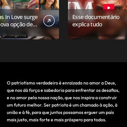
as In Love surge
Esse documentário
ova opção de
explica tudo
ivo de
onamento para o
 conservador
O patriotismo verdadeiro é enraizado no amor a Deus,
que nos dá força e sabedoria para enfrentar os desafios,
e no amor pela nossa nação, que nos inspira a construir
um futuro melhor. Ser patriota é um chamado à ação, à
união e à fé, para que juntos possamos erguer um país
mais justo, mais forte e mais próspero para todos.