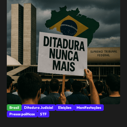
Brasil
Ditadura Judicial
Eleições
Manifestações
Presos políticos
STF