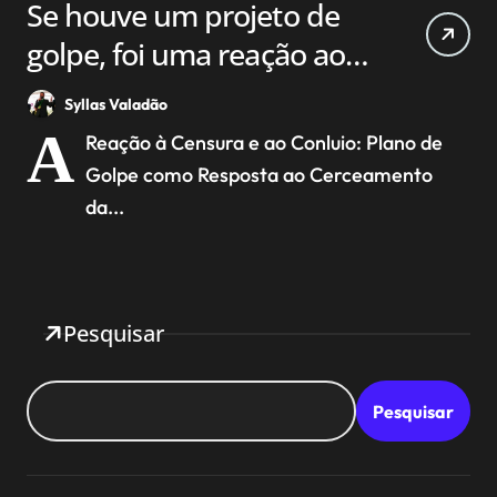
Se houve um projeto de
golpe, foi uma reação ao
conluio e a ditadura do
Syllas Valadão
judiciário que já existia
A
Reação à Censura e ao Conluio: Plano de
para impedir a reeleição
Golpe como Resposta ao Cerceamento
de Bolsonaro.
da...
Pesquisar
Pesquisar