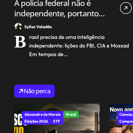
A policia federal não é
independente, portanto é
submissa e só investiga os
Syllas Valadão
pobres.
B
rasil precisa de uma inteligência
independente: lições do FBI, CIA e Mossad
Em tempos de...
Não perca
Alexandre de Morais
Brasil
Ciencia,
Eleições 2026
STF
Compor