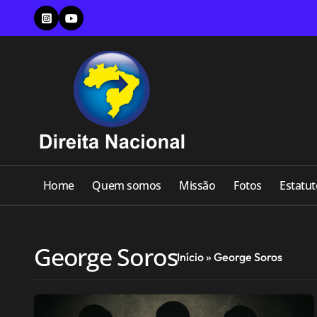
Skip
to
content
Home
Quem somos
Missão
Fotos
Estatut
George Soros
Início
»
George Soros