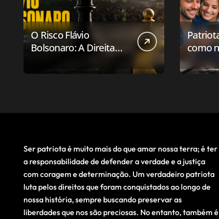
O Risco Flávio
Patriot
Bolsonaro: A Direita
como n
Deve Pensar em
aplicat
Vencer ou Apenas em
relaci
Resistir?
público
Ser patriota é muito mais do que amar nossa terra; é ter
a responsabilidade de defender a verdade e a justiça
com coragem e determinação. Um verdadeiro patriota
luta pelos direitos que foram conquistados ao longo de
nossa história, sempre buscando preservar as
liberdades que nos são preciosas. No entanto, também é