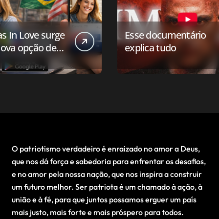
as In Love surge
Esse documentário
ova opção de
explica tudo
ivo de
onamento para o
 conservador
O patriotismo verdadeiro é enraizado no amor a Deus,
que nos dá força e sabedoria para enfrentar os desafios,
e no amor pela nossa nação, que nos inspira a construir
um futuro melhor. Ser patriota é um chamado à ação, à
união e à fé, para que juntos possamos erguer um país
mais justo, mais forte e mais próspero para todos.