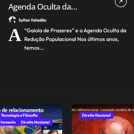
Agenda Oculta da
Redução Populacional
Syllas Valadão
A
“Gaiola de Prazeres” e a Agenda Oculta da
Redução Populacional Nos últimos anos,
temos...
 Tecnologia e Filosofia
Direita Nacional
tamento
Direita Nacional