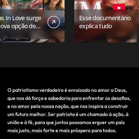
as In Love surge
Esse documentário
ova opção de
explica tudo
ivo de
onamento para o
 conservador
O patriotismo verdadeiro é enraizado no amor a Deus,
que nos dá força e sabedoria para enfrentar os desafios,
e no amor pela nossa nação, que nos inspira a construir
um futuro melhor. Ser patriota é um chamado à ação, à
união e à fé, para que juntos possamos erguer um país
mais justo, mais forte e mais próspero para todos.