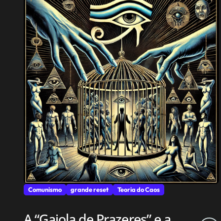
Comunismo
grande reset
Teoria do Caos
A “Gaiola de Prazeres” e a