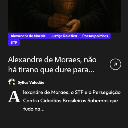
Alexandre de Morais
Justiça Relativa
Presos políticos
STF
Alexandre de Moraes, não
há tirano que dure para
sempre
Syllas Valadão
A
lexandre de Moraes, o STF e a Perseguição
Contra Cidadãos Brasileiros Sabemos que
tudo na...