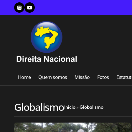
Skip
to
content
Home
Quem somos
Missão
Fotos
Estatut
Globalismo
Início
»
Globalismo