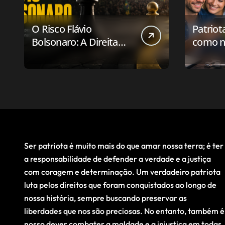
O Risco Flávio
Patriot
Bolsonaro: A Direita
como n
Deve Pensar em
aplicat
Vencer ou Apenas em
relaci
Resistir?
público
Ser patriota é muito mais do que amar nossa terra; é ter
a responsabilidade de defender a verdade e a justiça
com coragem e determinação. Um verdadeiro patriota
luta pelos direitos que foram conquistados ao longo de
nossa história, sempre buscando preservar as
liberdades que nos são preciosas. No entanto, também é
nosso dever combater a maldade e a injustiça em todas