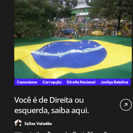
Comunismo
Corrupção
Direita Nacional
Justiça Relativa
Você é de Direita ou
esquerda, saiba aqui.
Syllas Valadão