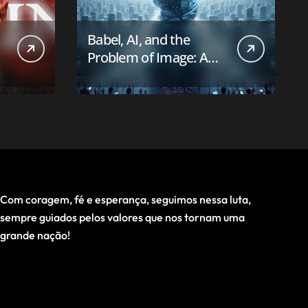
Babel, AI, and the
Problem of Image: A
First-Principles Reading
Com coragem, fé e esperança, seguimos nessa luta,
sempre guiados pelos valores que nos tornam uma
grande nação!