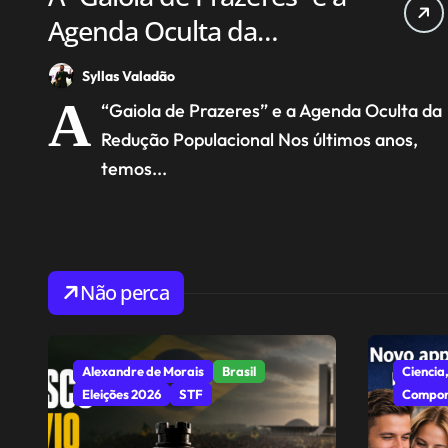
Agenda Oculta da
Redução Populacional
Syllas Valadão
A
“Gaiola de Prazeres” e a Agenda Oculta da
Redução Populacional Nos últimos anos,
temos...
Não perca
Alexandre de Morais
Brasil
Ciencia,
Eleições 2026
STF
Compor