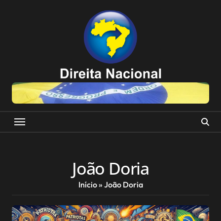
Skip
to
content
João Doria
Início
»
João Doria