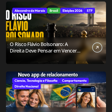
Alexandre de Morais
Brasil
Eleições 2026
STF
O Risco Flávio Bolsonaro: A
Direita Deve Pensar em Vencer
ou Apenas em Resistir?
Ciencia, Tecnologia e Filosofia
Comportamento
Direita Nacional