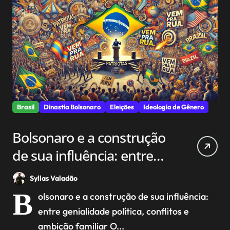
Brasil
Dinastia Bolsonaro
Eleições
Ideologia de Gênero
Bolsonaro e a construção
de sua influência: entre
genialidade política,
Syllas Valadão
conflitos e ambição
B
olsonaro e a construção de sua influência:
familiar
entre genialidade política, conflitos e
ambição familiar O...