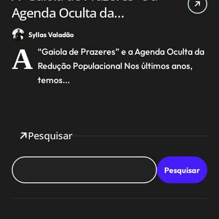
Agenda Oculta da
Redução Populacional
Syllas Valadão
A
“Gaiola de Prazeres” e a Agenda Oculta da
Redução Populacional Nos últimos anos,
temos...
Pesquisar
Pesquisar