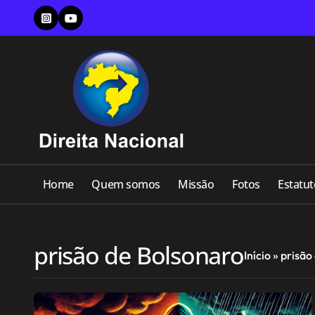
Skip
to
content
Home
Quem somos
Missão
Fotos
Estatut
prisão de Bolsonaro
Início
»
prisão