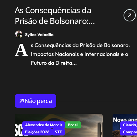
As Consequências da
Prisão de Bolsonaro:
Impactos Nacionais e
Syllas Valadão
Internacionais e o Futuro
A
s Consequências da Prisão de Bolsonaro:
da Direita
Impactos Nacionais e Internacionais e o
Futuro da Direita...
Não perca
Alexandre de Morais
Brasil
Ciencia,
Eleições 2026
STF
Compor