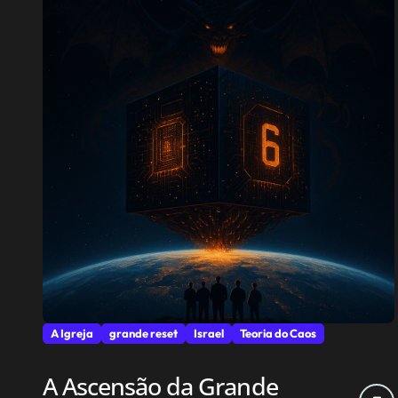
A Igreja
grande reset
Israel
Teoria do Caos
A Ascensão da Grande