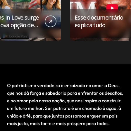
as In Love surge
Esse documentário
ova opção de
explica tudo
ivo de
onamento para o
 conservador
O patriotismo verdadeiro é enraizado no amor a Deus,
que nos dá força e sabedoria para enfrentar os desafios,
e no amor pela nossa nação, que nos inspira a construir
um futuro melhor. Ser patriota é um chamado à ação, à
união e à fé, para que juntos possamos erguer um país
mais justo, mais forte e mais próspero para todos.