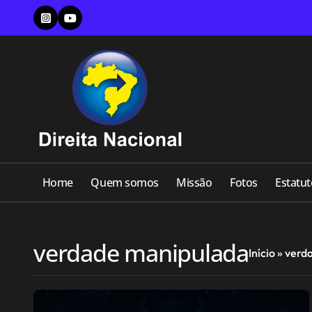
Skip
to
content
Home
Quem somos
Missão
Fotos
Estatut
verdade manipulada
Início
»
verd