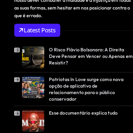
nosso dever combater a maldade e a injustiça em todas
as suas formas, sem hesitar em nos posicionar contra o
que é errado.
Latest Posts
O Risco Flávio Bolsonaro: A Direita
Deve Pensar em Vencer ou Apenas em
Resistir?
Patriotas In Love surge como nova
opção de aplicativo de
relacionamento para o público
conservador
Esse documentário explica tudo