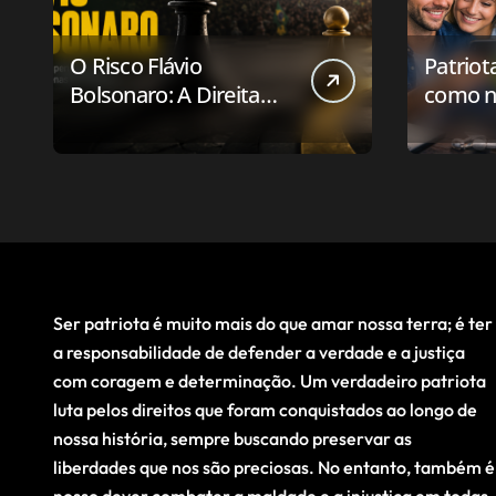
O Risco Flávio
Patriot
Bolsonaro: A Direita
como n
Deve Pensar em
aplicat
Vencer ou Apenas em
relaci
Resistir?
público
Ser patriota é muito mais do que amar nossa terra; é ter
a responsabilidade de defender a verdade e a justiça
com coragem e determinação. Um verdadeiro patriota
luta pelos direitos que foram conquistados ao longo de
nossa história, sempre buscando preservar as
liberdades que nos são preciosas. No entanto, também é