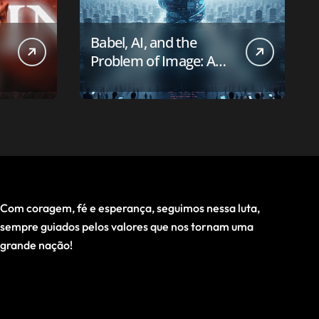
Babel, AI, and the
Problem of Image: A
First-Principles Reading
Com coragem, fé e esperança, seguimos nessa luta,
sempre guiados pelos valores que nos tornam uma
grande nação!