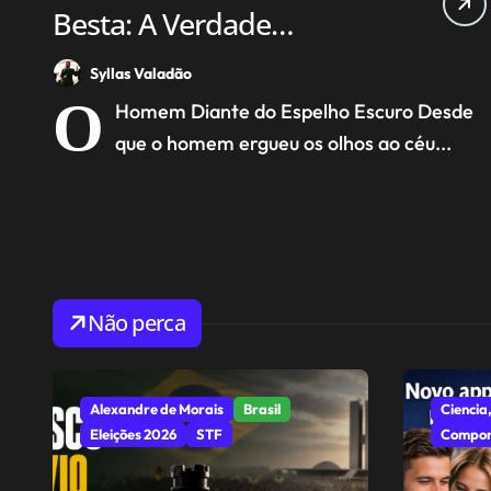
Besta: A Verdade
Fabricada pelo Homem
Syllas Valadão
O
Homem Diante do Espelho Escuro Desde
que o homem ergueu os olhos ao céu...
Não perca
Alexandre de Morais
Brasil
Ciencia,
Eleições 2026
STF
Compor