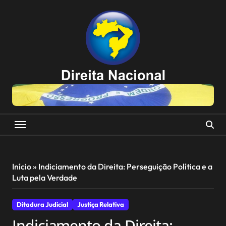
Skip
to
content
Início
»
Indiciamento da Direita: Perseguição Política e a
Luta pela Verdade
Ditadura Judicial
Justiça Relativa
Indiciamento da Direita: