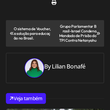
N
Grupo Parlamentar B
O sistema de Voucher,
rasil-Israel Condena
a
a solução para educaç
Mandado de Prisão do
ão no Brasil.
TPI Contra Netanyahu
v
e
g
By
Lilian Bonafé
a
ç
ã
Veja também
o