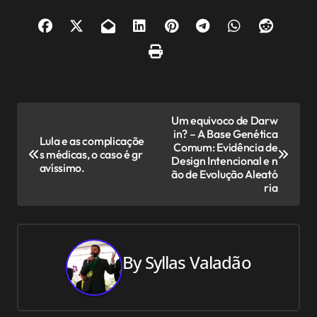
N
Um equivoco de Darw
in? – A Base Genética
a
Lula e as complicaçõe
Comum: Evidência de
s médicas, o caso é gr
Design Intencional e n
v
avíssimo.
ão de Evolução Aleató
ria
e
g
a
By
Syllas Valadão
ç