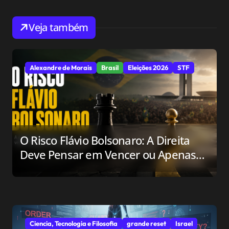
ã
o
Veja também
d
e
Alexandre de Morais
Brasil
Eleições 2026
STF
P
o
s
O Risco Flávio Bolsonaro: A Direita
t
Deve Pensar em Vencer ou Apenas
em Resistir?
Ciencia, Tecnologia e Filosofia
grande reset
Israel