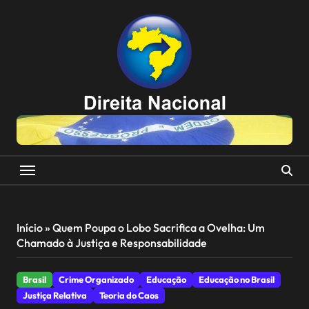
Skip
to
content
Início
»
Quem Poupa o Lobo Sacrifica a Ovelha: Um
Chamado à Justiça e Responsabilidade
Brasil
Crime Organizado
Educação
Educação no Brasil
Justiça Relativa
Teoria do Caos