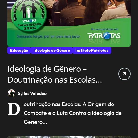
Educação
Ideologia de Gênero
Instituto Patriotas
Ideologia de Gênero –
Doutrinação nas Escolas,
A Origem do Combate
Syllas Valadão
Contra essa Ideologia
D
outrinação nas Escolas: A Origem do
Combate e a Luta Contra a Ideologia de
Gênero...