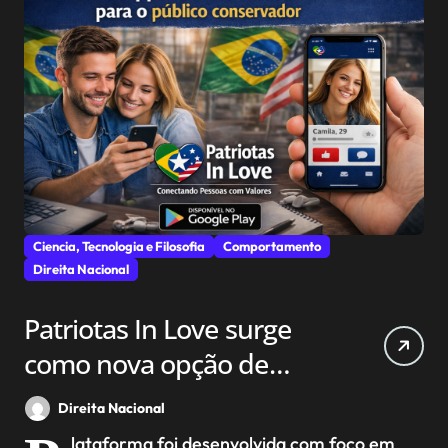
Ciencia, Tecnologia e Filosofia
Comportamento
Direita Nacional
Patriotas In Love surge
como nova opção de
aplicativo de
Direita Nacional
relacionamento para o
lataforma foi desenvolvida com foco em