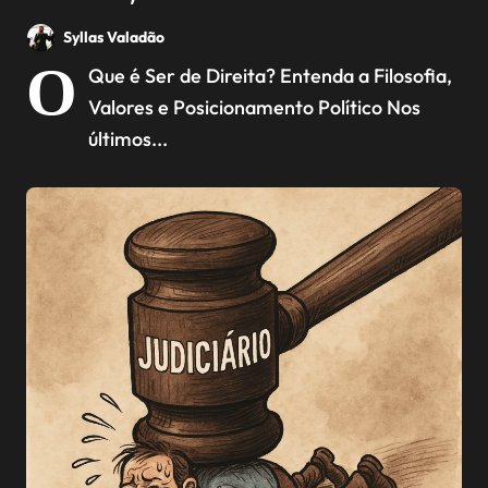
Posicionamento Político
Syllas Valadão
O
Que é Ser de Direita? Entenda a Filosofia,
Valores e Posicionamento Político Nos
últimos...