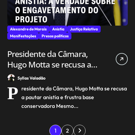
Alexandre de Morais
Anistia
Justiça Relativa
Manifestações
Presos políticos
Presidente da Câmara,
Hugo Motta se recusa a
pautar anistia e frustra
Syllas Valadão
base conservadora
P
residente da Câmara, Hugo Motta se recusa
a pautar anistia e frustra base
conservadora Mesmo...
P
1
2