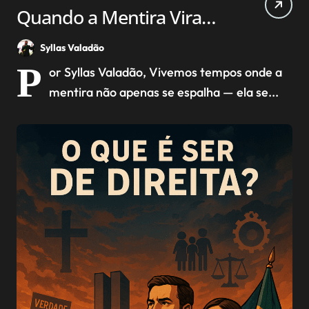
Quando a Mentira Vira
Verdade e a Verdade Vira
Syllas Valadão
Ofensa
P
or Syllas Valadão, Vivemos tempos onde a
mentira não apenas se espalha — ela se...