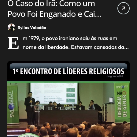
O Caso do Irã: Como um
Povo Foi Enganado e Caiu
em uma Ditadura
Syllas Valadão
Religiosa
E
m 1979, o povo iraniano saiu às ruas em
nome da liberdade. Estavam cansados da...