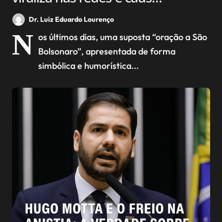
desconforto entre cristãos
Dr. Luiz Eduardo Lourenço
N
os últimos dias, uma suposta “oração a São
Bolsonaro”, apresentada de forma
simbólica e humorística...