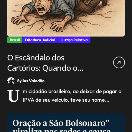
Brasil
Ditadura Judicial
Justiça Relativa
O Escândalo dos
Cartórios: Quando o
Cidadão é Extorquido pelo
Syllas Valadão
Sistema
U
m cidadão brasileiro, ao deixar de pagar o
IPVA de seu veículo, teve seu nome...