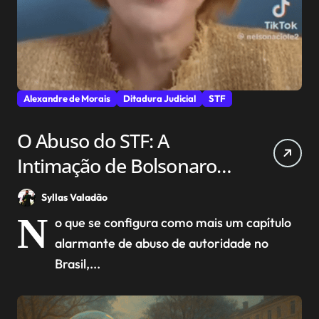
Alexandre de Morais
Ditadura Judicial
STF
O Abuso do STF: A
Intimação de Bolsonaro
em Pleno Leito de UTI
Syllas Valadão
N
o que se configura como mais um capítulo
alarmante de abuso de autoridade no
Brasil,...