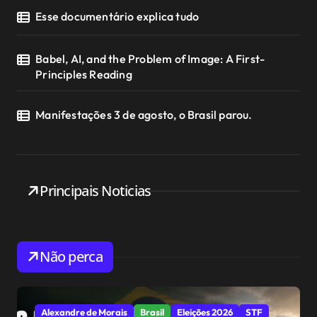
o
Esse documentário explica tudo
s
Babel, AI, and the Problem of Image: A First-
t
Principles Reading
s
Manifestações 3 de agosto, o Brasil parou.
Principais Noticias
Não perca
Alexandre de Morais
Brasil
Eleições 2026
STF