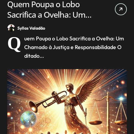
Quem Poupa o Lobo
Sacrifica a Ovelha: Um
Chamado à Justiça e
Syllas Valadão
Responsabilidade
Q
uem Poupa o Lobo Sacrifica a Ovelha: Um
Chamado à Justiça e Responsabilidade O
ditado...