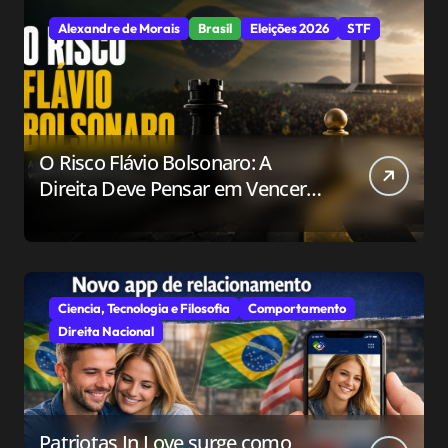
Alexandre de Morais
Brasil
Eleições 2026
STF
O Risco Flávio Bolsonaro: A
Direita Deve Pensar em Vencer
ou Apenas em Resistir?
Ciencia, Tecnologia e Filosofia
Comportamento
Direita Nacional
Patriotas In Love surge como