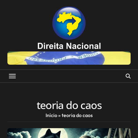
Skip
to
content
teoria do caos
Início
»
teoria do caos