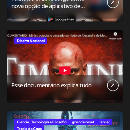
nova opção de aplicativo de
relacionamento para o público
conservador
Direita Nacional
Esse documentário explica tudo
Ciencia, Tecnologia e Filosofia
grande reset
Israel
Teoria do Caos