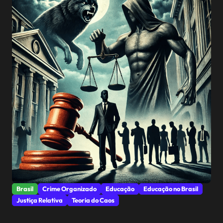
Brasil
Crime Organizado
Educação
Educação no Brasil
Justiça Relativa
Teoria do Caos