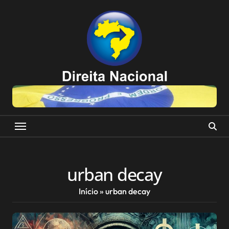
Skip
to
content
urban decay
Início
»
urban decay