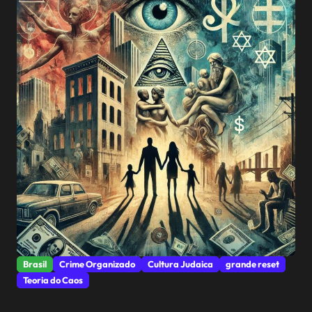
Brasil
Crime Organizado
Cultura Judaica
grande reset
Teoria do Caos