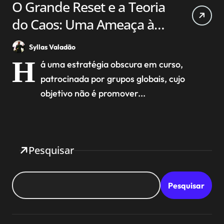
O Grande Reset e a Teoria
do Caos: Uma Ameaça à
Estabilidade Nacional e
Syllas Valadão
aos Valores Judaico-
H
á uma estratégia obscura em curso,
Cristãos
patrocinada por grupos globais, cujo
objetivo não é promover...
Pesquisar
Pesquisar