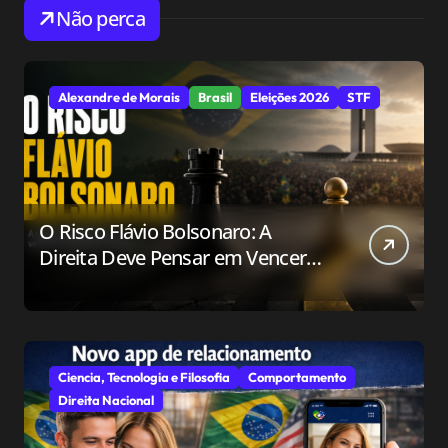
Não perca
Alexandre de Morais
Brasil
Eleições 2026
STF
O Risco Flávio Bolsonaro: A
Direita Deve Pensar em Vencer
ou Apenas em Resistir?
Ciencia, Tecnologia e Filosofia
Comportamento
Direita Nacional