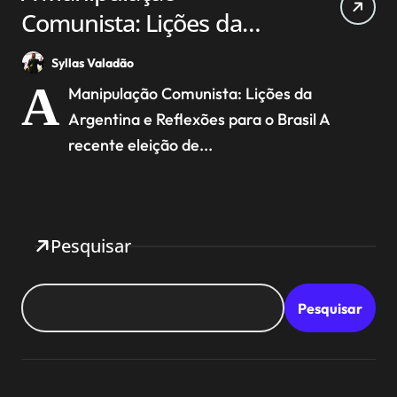
Comunista: Lições da
Argentina e Reflexões
Syllas Valadão
para o Brasil
A
Manipulação Comunista: Lições da
Argentina e Reflexões para o Brasil A
recente eleição de...
Pesquisar
Pesquisar