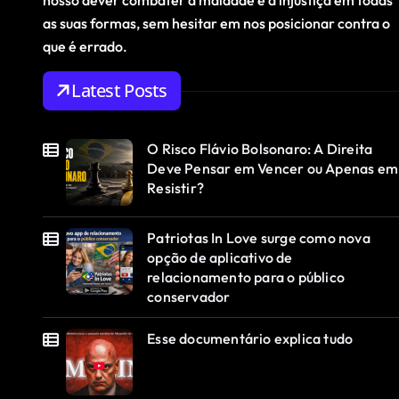
nosso dever combater a maldade e a injustiça em todas
as suas formas, sem hesitar em nos posicionar contra o
que é errado.
Latest Posts
O Risco Flávio Bolsonaro: A Direita
Deve Pensar em Vencer ou Apenas em
Resistir?
Patriotas In Love surge como nova
opção de aplicativo de
relacionamento para o público
conservador
Esse documentário explica tudo