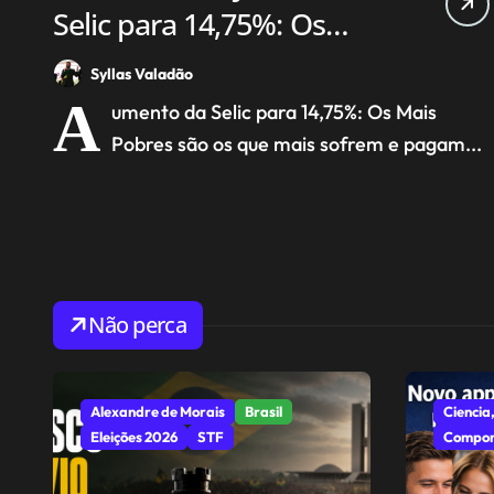
Selic para 14,75%: Os
pobres pagam a conta.
Syllas Valadão
A
umento da Selic para 14,75%: Os Mais
Pobres são os que mais sofrem e pagam...
Não perca
Alexandre de Morais
Brasil
Ciencia,
Eleições 2026
STF
Compor