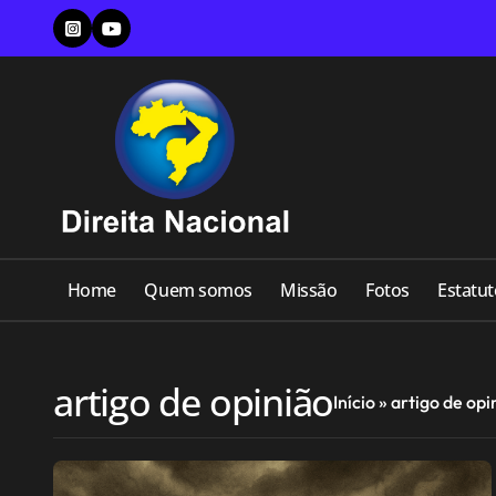
Skip
to
content
Home
Quem somos
Missão
Fotos
Estatut
artigo de opinião
Início
»
artigo de opi