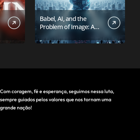
Babel, AI, and the
Problem of Image: A
First-Principles Reading
Com coragem, fé e esperança, seguimos nessa luta,
sempre guiados pelos valores que nos tornam uma
grande nação!