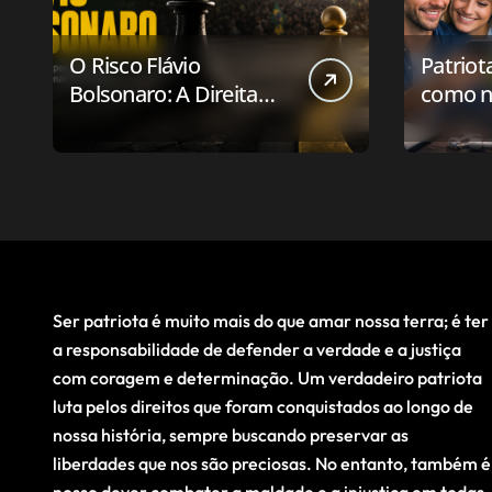
O Risco Flávio
Patriot
Bolsonaro: A Direita
como n
Deve Pensar em
aplicat
Vencer ou Apenas em
relaci
Resistir?
público
Ser patriota é muito mais do que amar nossa terra; é ter
a responsabilidade de defender a verdade e a justiça
com coragem e determinação. Um verdadeiro patriota
luta pelos direitos que foram conquistados ao longo de
nossa história, sempre buscando preservar as
liberdades que nos são preciosas. No entanto, também é