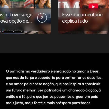
as In Love surge
Esse documentário
ova opção de
explica tudo
ivo de
onamento para o
 conservador
O patriotismo verdadeiro é enraizado no amor a Deus,
que nos dá força e sabedoria para enfrentar os desafios,
e no amor pela nossa nação, que nos inspira a construir
um futuro melhor. Ser patriota é um chamado à ação, à
união e à fé, para que juntos possamos erguer um país
mais justo, mais forte e mais próspero para todos.