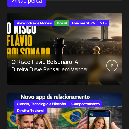
Não perca
Alexandre de Morais
Brasil
Eleições 2026
STF
O Risco Flávio Bolsonaro: A
Direita Deve Pensar em Vencer
ou Apenas em Resistir?
Ciencia, Tecnologia e Filosofia
Comportamento
Direita Nacional