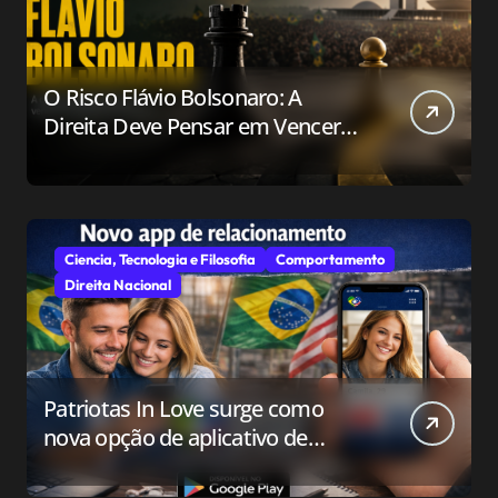
O Risco Flávio Bolsonaro: A
Direita Deve Pensar em Vencer
ou Apenas em Resistir?
Ciencia, Tecnologia e Filosofia
Comportamento
Direita Nacional
Patriotas In Love surge como
nova opção de aplicativo de
relacionamento para o público
conservador