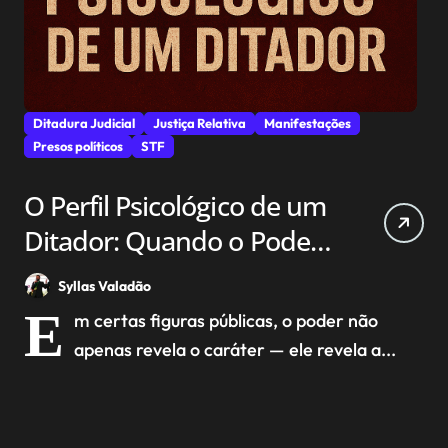
Ditadura Judicial
Justiça Relativa
Manifestações
Presos políticos
STF
O Perfil Psicológico de um
Ditador: Quando o Poder
Encontra o Espírito da
Syllas Valadão
Dominação
E
m certas figuras públicas, o poder não
apenas revela o caráter — ele revela a...