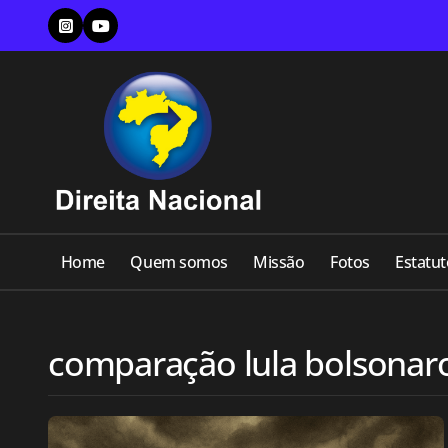
Skip
to
content
Home
Quem somos
Missão
Fotos
Estatut
comparação lula bolsonar