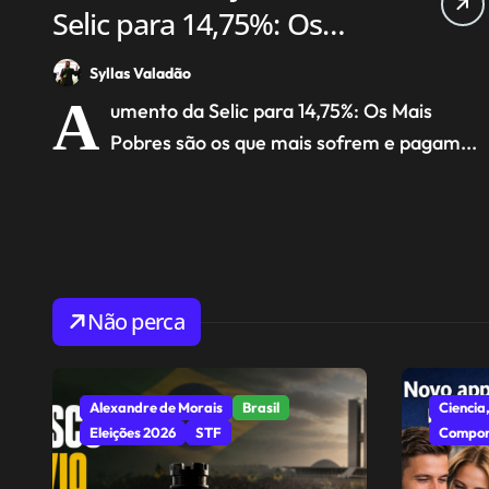
Selic para 14,75%: Os
pobres pagam a conta.
Syllas Valadão
A
umento da Selic para 14,75%: Os Mais
Pobres são os que mais sofrem e pagam...
Não perca
Alexandre de Morais
Brasil
Ciencia,
Eleições 2026
STF
Compor