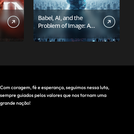
Babel, AI, and the
Problem of Image: A
First-Principles Reading
Com coragem, fé e esperança, seguimos nessa luta,
sempre guiados pelos valores que nos tornam uma
grande nação!