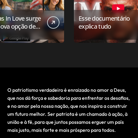
as In Love surge
Esse documentário
ova opção de
explica tudo
ivo de
onamento para o
 conservador
O patriotismo verdadeiro é enraizado no amor a Deus,
que nos dá força e sabedoria para enfrentar os desafios,
e no amor pela nossa nação, que nos inspira a construir
um futuro melhor. Ser patriota é um chamado à ação, à
união e à fé, para que juntos possamos erguer um país
mais justo, mais forte e mais próspero para todos.