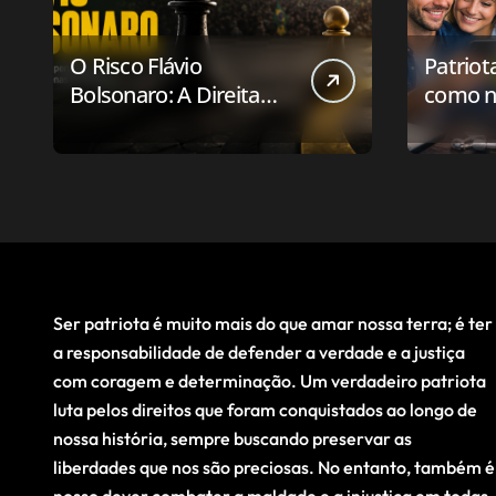
O Risco Flávio
Patriot
Bolsonaro: A Direita
como n
Deve Pensar em
aplicat
Vencer ou Apenas em
relaci
Resistir?
público
Ser patriota é muito mais do que amar nossa terra; é ter
a responsabilidade de defender a verdade e a justiça
com coragem e determinação. Um verdadeiro patriota
luta pelos direitos que foram conquistados ao longo de
nossa história, sempre buscando preservar as
liberdades que nos são preciosas. No entanto, também é