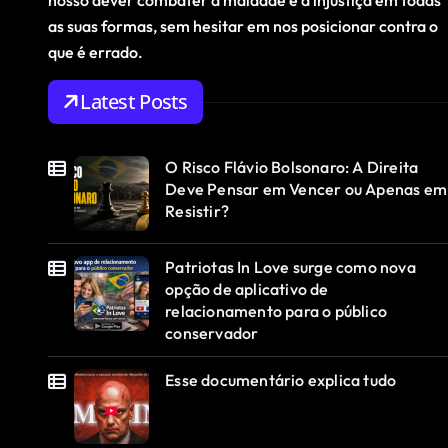
nosso dever combater a maldade e a injustiça em todas
as suas formas, sem hesitar em nos posicionar contra o
que é errado.
Latest Posts
O Risco Flávio Bolsonaro: A Direita
Deve Pensar em Vencer ou Apenas em
Resistir?
Patriotas In Love surge como nova
opção de aplicativo de
relacionamento para o público
conservador
Esse documentário explica tudo