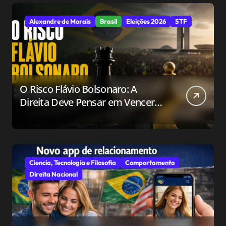
Alexandre de Morais
Brasil
Eleições 2026
STF
O Risco Flávio Bolsonaro: A
Direita Deve Pensar em Vencer
ou Apenas em Resistir?
Ciencia, Tecnologia e Filosofia
Comportamento
Direita Nacional