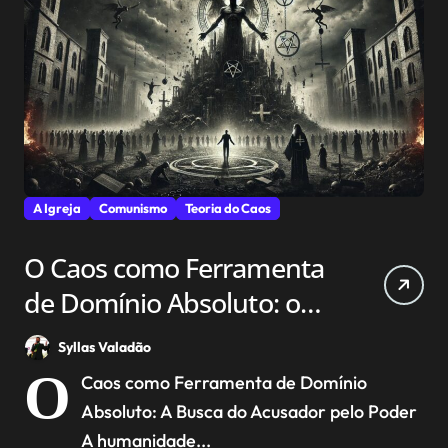
A Igreja
Comunismo
Teoria do Caos
O Caos como Ferramenta
de Domínio Absoluto: o
deus-diabo e a Busca por
Syllas Valadão
ser igual a Deus
O
Caos como Ferramenta de Domínio
Absoluto: A Busca do Acusador pelo Poder
A humanidade...