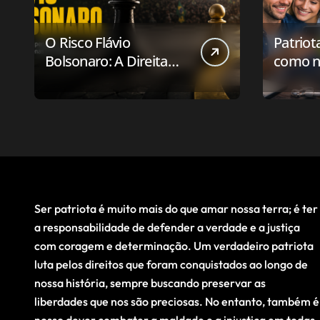
O Risco Flávio
Patriot
Bolsonaro: A Direita
como n
Deve Pensar em
aplicat
Vencer ou Apenas em
relaci
Resistir?
público
Ser patriota é muito mais do que amar nossa terra; é ter
a responsabilidade de defender a verdade e a justiça
com coragem e determinação. Um verdadeiro patriota
luta pelos direitos que foram conquistados ao longo de
nossa história, sempre buscando preservar as
liberdades que nos são preciosas. No entanto, também é