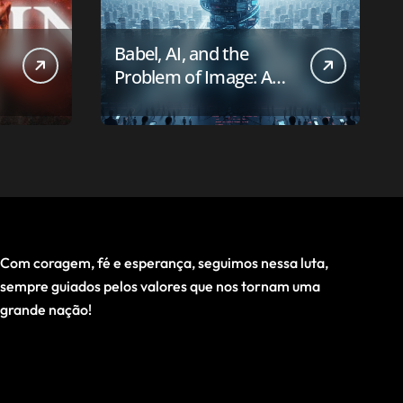
Babel, AI, and the
Problem of Image: A
First-Principles Reading
Com coragem, fé e esperança, seguimos nessa luta,
sempre guiados pelos valores que nos tornam uma
grande nação!