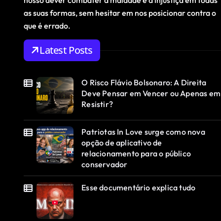
nosso dever combater a maldade e a injustiça em todas
as suas formas, sem hesitar em nos posicionar contra o
que é errado.
Latest Posts
O Risco Flávio Bolsonaro: A Direita
Deve Pensar em Vencer ou Apenas em
Resistir?
Patriotas In Love surge como nova
opção de aplicativo de
relacionamento para o público
conservador
Esse documentário explica tudo