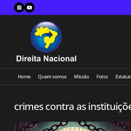
Skip
to
content
Home
Quem somos
Missão
Fotos
Estatut
crimes contra as instituiç