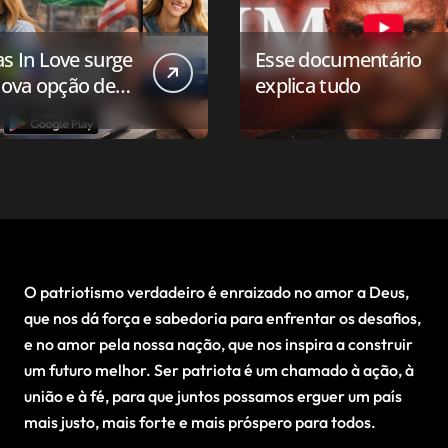
as In Love surge
Esse documentário
ova opção de
explica tudo
ivo de
onamento para o
 conservador
O patriotismo verdadeiro é enraizado no amor a Deus,
que nos dá força e sabedoria para enfrentar os desafios,
e no amor pela nossa nação, que nos inspira a construir
um futuro melhor. Ser patriota é um chamado à ação, à
união e à fé, para que juntos possamos erguer um país
mais justo, mais forte e mais próspero para todos.