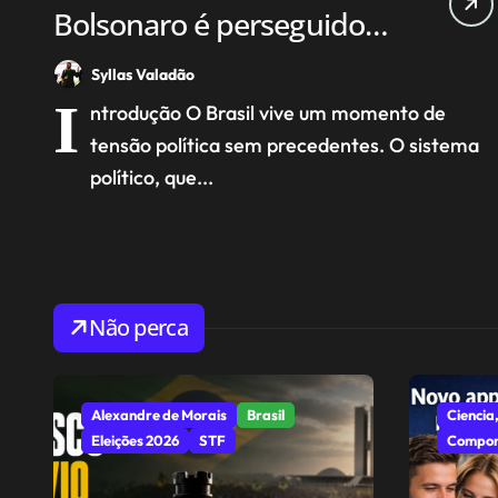
Bolsonaro é perseguido
por lei que ele mesmo
Syllas Valadão
aprovou
I
ntrodução O Brasil vive um momento de
tensão política sem precedentes. O sistema
político, que...
Não perca
Alexandre de Morais
Brasil
Ciencia,
Eleições 2026
STF
Compor