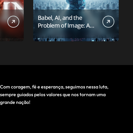
Babel, AI, and the
Problem of Image: A
First-Principles Reading
Com coragem, fé e esperança, seguimos nessa luta,
sempre guiados pelos valores que nos tornam uma
grande nação!