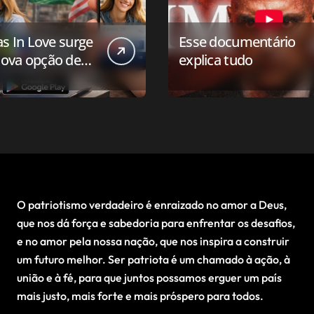
as In Love surge
Esse documentário
ova opção de
explica tudo
ivo de
onamento para o
 conservador
O patriotismo verdadeiro é enraizado no amor a Deus,
que nos dá força e sabedoria para enfrentar os desafios,
e no amor pela nossa nação, que nos inspira a construir
um futuro melhor. Ser patriota é um chamado à ação, à
união e à fé, para que juntos possamos erguer um país
mais justo, mais forte e mais próspero para todos.