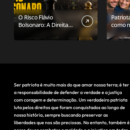
O Risco Flávio
Patriot
Bolsonaro: A Direita
como n
Deve Pensar em
aplicat
Vencer ou Apenas em
relaci
Resistir?
público
Ser patriota é muito mais do que amar nossa terra; é ter
a responsabilidade de defender a verdade e a justiça
com coragem e determinação. Um verdadeiro patriota
luta pelos direitos que foram conquistados ao longo de
nossa história, sempre buscando preservar as
liberdades que nos são preciosas. No entanto, também é