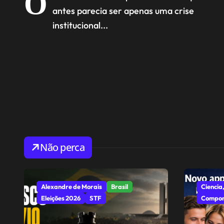
O
antes parecia ser apenas uma crise
institucional...
Não perca
Alexandre de Morais
Brasil
Ciencia,
Eleições 2026
STF
Compor