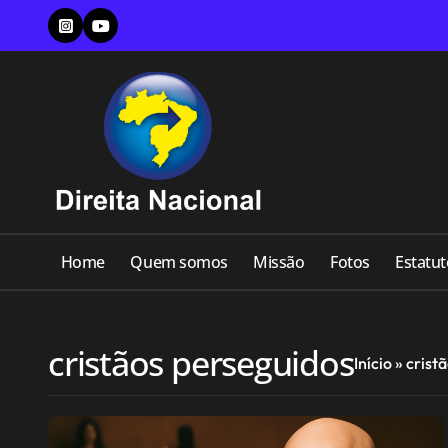
Skip
to
content
Home
Quem somos
Missão
Fotos
Estatut
cristãos perseguidos
Início
»
crist