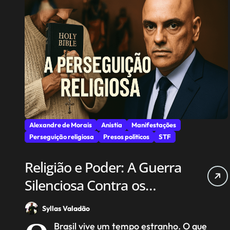
Alexandre de Morais
Anistia
Manifestações
Perseguição religiosa
Presos políticos
STF
Religião e Poder: A Guerra
Silenciosa Contra os
Cristãos no Brasil
Syllas Valadão
Brasil vive um tempo estranho. O que