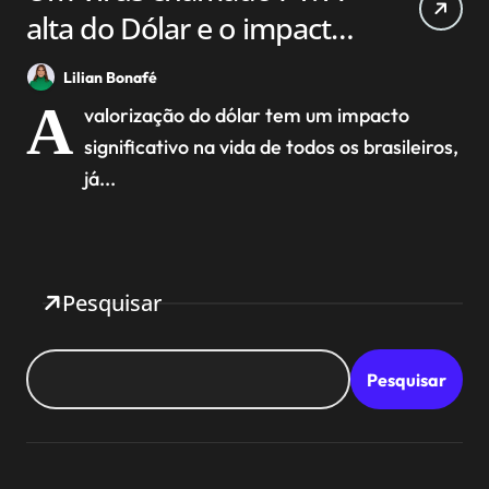
alta do Dólar e o impacto
na economia brasileira.
Lilian Bonafé
A
valorização do dólar tem um impacto
significativo na vida de todos os brasileiros,
já...
Pesquisar
Pesquisar