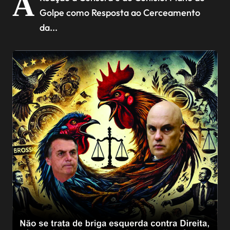
A
para impedir a reeleição
Golpe como Resposta ao Cerceamento
de Bolsonaro.
da...