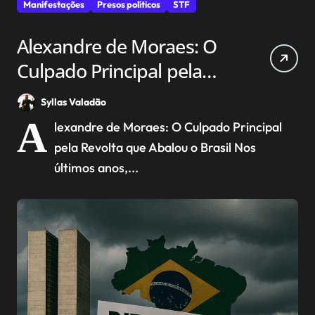
Manifestações
Presos políticos
STF
Alexandre de Moraes: O
Culpado Principal pela
Revolta que Abalou o
Syllas Valadão
Brasil em 8 de Janeiro
A
lexandre de Moraes: O Culpado Principal
pela Revolta que Abalou o Brasil Nos
últimos anos,...