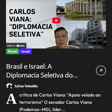
Brasil
Israel
Brasil e Israel: A
Diplomacia Seletiva do
Governo Lula em Foco
Syllas Valadão
A
crítica de Carlos Viana: “Apoio velado ao
terrorismo” O senador Carlos Viana
(Podemos–MG), líder...