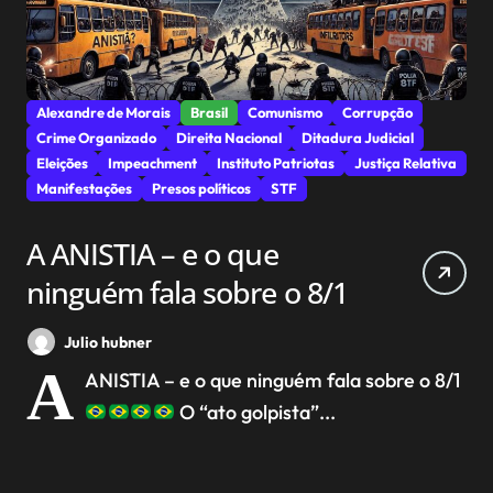
Alexandre de Morais
Brasil
Comunismo
Corrupção
Crime Organizado
Direita Nacional
Ditadura Judicial
Eleições
Impeachment
Instituto Patriotas
Justiça Relativa
Manifestações
Presos políticos
STF
A ANISTIA – e o que
ninguém fala sobre o 8/1
Julio hubner
A
ANISTIA – e o que ninguém fala sobre o 8/1
O “ato golpista”...