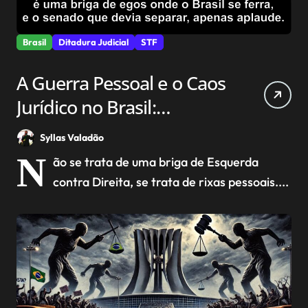
Brasil
Ditadura Judicial
STF
A Guerra Pessoal e o Caos
Jurídico no Brasil:
Bolsonaro, STF e a Crise
Syllas Valadão
da Direita
N
ão se trata de uma briga de Esquerda
contra Direita, se trata de rixas pessoais....