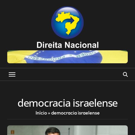
Skip
to
content
democracia israelense
Início
»
democracia israelense