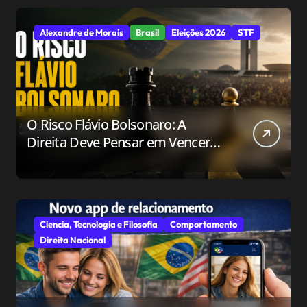
Alexandre de Morais
Brasil
Eleições 2026
STF
O Risco Flávio Bolsonaro: A
Direita Deve Pensar em Vencer
ou Apenas em Resistir?
Ciencia, Tecnologia e Filosofia
Comportamento
Direita Nacional