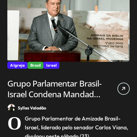
A Igreja
Brasil
Israel
Grupo Parlamentar Brasil-
Israel Condena Mandado
de Prisão do TPI Contra
Syllas Valadão
Netanyahu
O
Grupo Parlamentar de Amizade Brasil-
Israel, liderado pelo senador Carlos Viana,
divulgou neste sábado (23)...