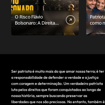
O Risco Flávio
Patriot
Bolsonaro: A Direita
como n
Deve Pensar em
aplicat
Vencer ou Apenas em
relaci
Resistir?
público
Ser patriota é muito mais do que amar nossa terra; é ter
a responsabilidade de defender a verdade e a justiça
com coragem e determinação. Um verdadeiro patriota
luta pelos direitos que foram conquistados ao longo de
nossa história, sempre buscando preservar as
liberdades que nos são preciosas. No entanto, também é