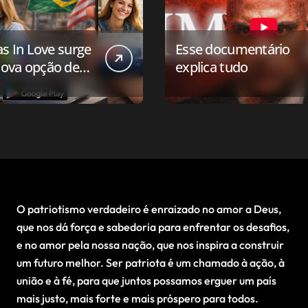
as In Love surge
Esse documentário
ova opção de
explica tudo
ivo de
onamento para o
 conservador
O patriotismo verdadeiro é enraizado no amor a Deus,
que nos dá força e sabedoria para enfrentar os desafios,
e no amor pela nossa nação, que nos inspira a construir
um futuro melhor. Ser patriota é um chamado à ação, à
união e à fé, para que juntos possamos erguer um país
mais justo, mais forte e mais próspero para todos.