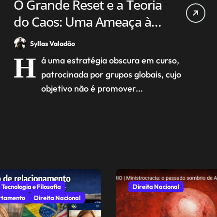
O Grande Reset e a Teoria
do Caos: Uma Ameaça à
Estabilidade Nacional e
Syllas Valadão
aos Valores Judaico-
H
á uma estratégia obscura em curso,
Cristãos
patrocinada por grupos globais, cujo
objetivo não é promover...
 Tecnologia e Filosofia
Direita Nacional
tamento
Direita Nacional