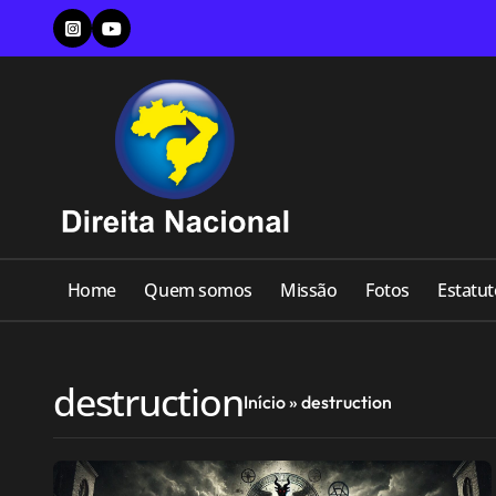
Skip
to
content
Home
Quem somos
Missão
Fotos
Estatut
destruction
Início
»
destruction