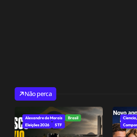
Não perca
Alexandre de Morais
Brasil
Ciencia,
Eleições 2026
STF
Compor