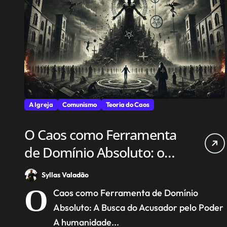
A Igreja
Comunismo
Teoria do Caos
O Caos como Ferramenta
de Domínio Absoluto: o
deus-diabo e a Busca por
Syllas Valadão
ser igual a Deus
O
Caos como Ferramenta de Domínio
Absoluto: A Busca do Acusador pelo Poder
A humanidade...