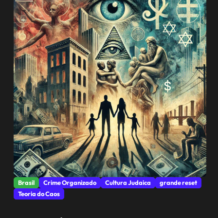
Brasil
Crime Organizado
Cultura Judaica
grande reset
Teoria do Caos