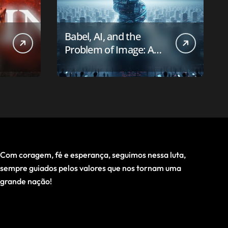
Babel, AI, and the
Problem of Image: A
First-Principles Reading
Com coragem, fé e esperança, seguimos nessa luta,
sempre guiados pelos valores que nos tornam uma
grande nação!