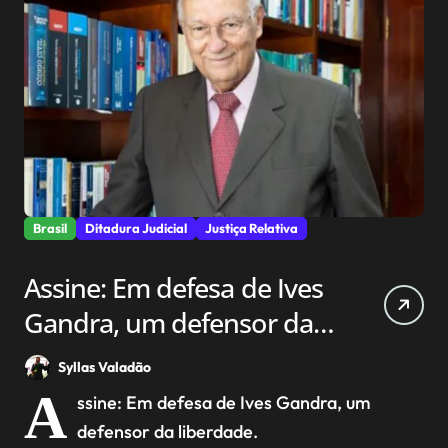
Brasil
Ditadura Judicial
Justiça Relativa
Assine: Em defesa de Ives
Gandra, um defensor da
liberdade.
Syllas Valadão
A
ssine: Em defesa de Ives Gandra, um
defensor da liberdade.