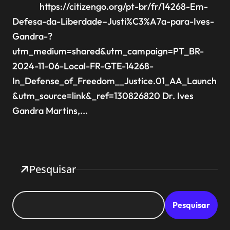
https://citizengo.org/pt-br/fr/14268-Em-
Defesa-da-Liberdade–Justi%C3%A7a-para-Ives-
Gandra-?
utm_medium=shared&utm_campaign=PT_BR-
2024-11-06-Local-FR-GTE-14268-
In_Defense_of_Freedom__Justice.01_AA_Launch
&utm_source=link&_ref=130826820 Dr. Ives
Gandra Martins,...
Pesquisar
Pesquisar