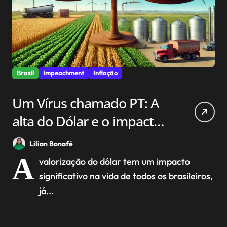
Brasil
Impeachment
Inflação
Um Vírus chamado PT: A
alta do Dólar e o impacto
na economia brasileira.
Lilian Bonafé
A
valorização do dólar tem um impacto
significativo na vida de todos os brasileiros,
já...