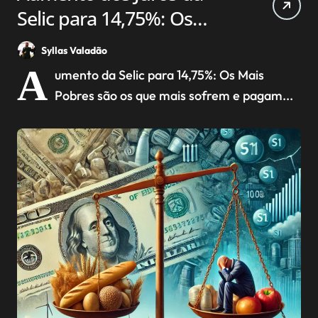
Selic para 14,75%: Os
pobres pagam a conta.
Syllas Valadão
A
umento da Selic para 14,75%: Os Mais
Pobres são os que mais sofrem e pagam...