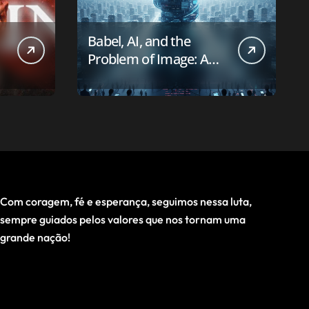
Babel, AI, and the
Problem of Image: A
First-Principles Reading
Com coragem, fé e esperança, seguimos nessa luta,
sempre guiados pelos valores que nos tornam uma
grande nação!