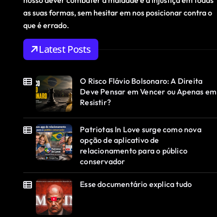
nosso dever combater a maldade e a injustiça em todas
as suas formas, sem hesitar em nos posicionar contra o
que é errado.
Latest Posts
O Risco Flávio Bolsonaro: A Direita
Deve Pensar em Vencer ou Apenas em
Resistir?
Patriotas In Love surge como nova
opção de aplicativo de
relacionamento para o público
conservador
Esse documentário explica tudo