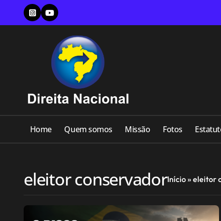
Skip
to
content
Home
Quem somos
Missão
Fotos
Estatut
eleitor conservador
Início
»
eleitor