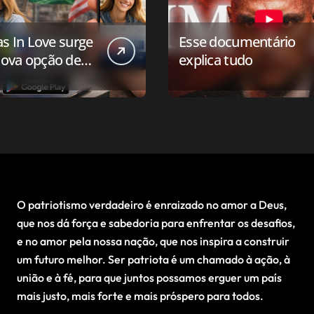
as In Love surge
Esse documentário
ova opção de
explica tudo
ivo de
onamento para o
 conservador
O patriotismo verdadeiro é enraizado no amor a Deus,
que nos dá força e sabedoria para enfrentar os desafios,
e no amor pela nossa nação, que nos inspira a construir
um futuro melhor. Ser patriota é um chamado à ação, à
união e à fé, para que juntos possamos erguer um país
mais justo, mais forte e mais próspero para todos.