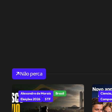
Não perca
Alexandre de Morais
Brasil
Ciencia,
Eleições 2026
STF
Compor