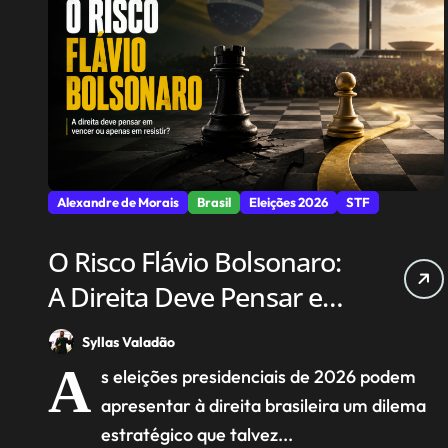
Alexandre de Morais
Brasil
Eleições 2026
STF
O Risco Flávio Bolsonaro:
A Direita Deve Pensar em
Vencer ou Apenas em
Syllas Valadão
Resistir?
A
s eleições presidenciais de 2026 podem
apresentar à direita brasileira um dilema
estratégico que talvez...