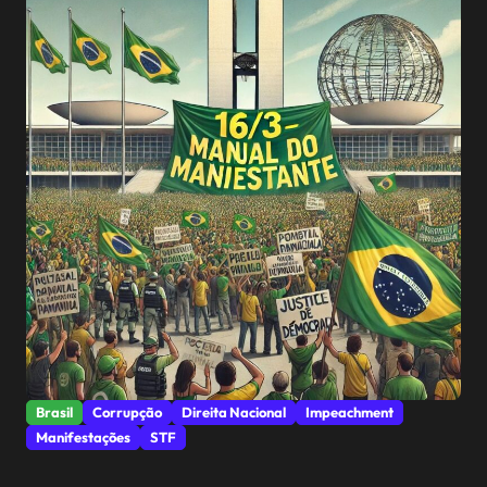
Brasil
Corrupção
Direita Nacional
Impeachment
Manifestações
STF