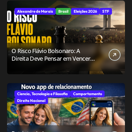
Alexandre de Morais
Brasil
Eleições 2026
STF
O Risco Flávio Bolsonaro: A
Direita Deve Pensar em Vencer
ou Apenas em Resistir?
Ciencia, Tecnologia e Filosofia
Comportamento
Direita Nacional