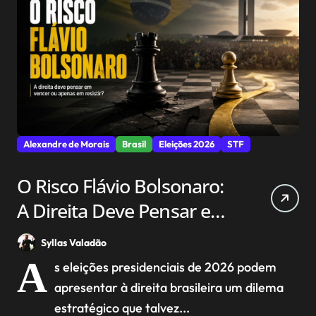
Alexandre de Morais
Brasil
Eleições 2026
STF
O Risco Flávio Bolsonaro:
A Direita Deve Pensar em
Vencer ou Apenas em
Syllas Valadão
Resistir?
A
s eleições presidenciais de 2026 podem
apresentar à direita brasileira um dilema
estratégico que talvez...