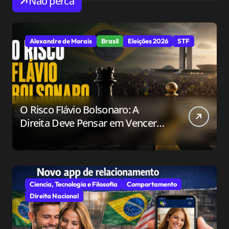
Não perca
Alexandre de Morais
Brasil
Eleições 2026
STF
O Risco Flávio Bolsonaro: A
Direita Deve Pensar em Vencer
ou Apenas em Resistir?
Ciencia, Tecnologia e Filosofia
Comportamento
Direita Nacional