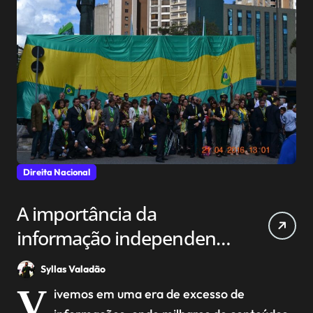
Direita Nacional
A importância da
informação independente
na sociedade atual
Syllas Valadão
V
ivemos em uma era de excesso de