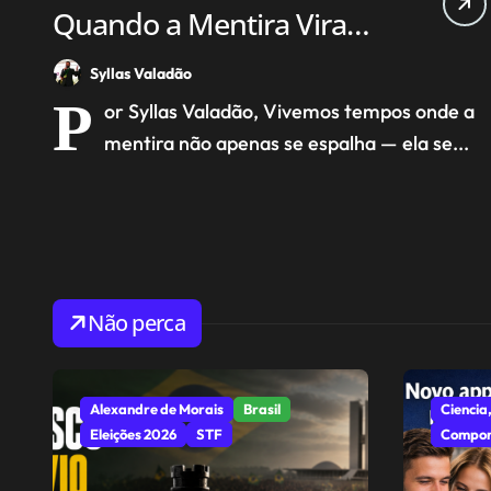
Quando a Mentira Vira
Verdade e a Verdade Vira
Syllas Valadão
Ofensa
P
or Syllas Valadão, Vivemos tempos onde a
mentira não apenas se espalha — ela se...
Não perca
Alexandre de Morais
Brasil
Ciencia,
Eleições 2026
STF
Compor