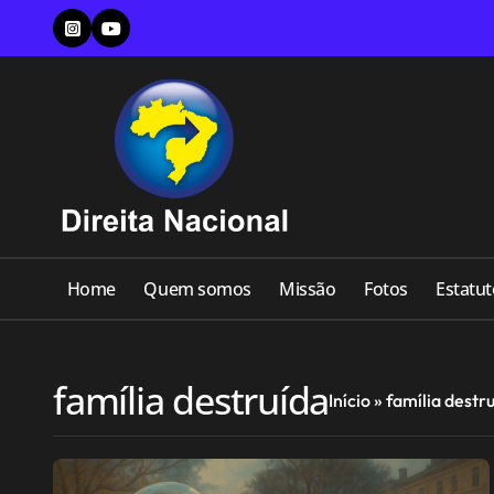
Skip
to
content
Home
Quem somos
Missão
Fotos
Estatut
família destruída
Início
»
família destr