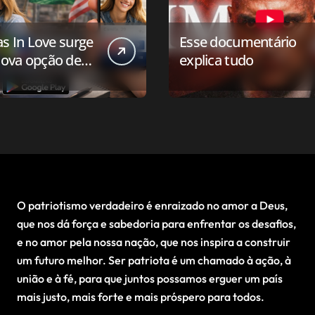
as In Love surge
Esse documentário
ova opção de
explica tudo
ivo de
onamento para o
 conservador
O patriotismo verdadeiro é enraizado no amor a Deus,
que nos dá força e sabedoria para enfrentar os desafios,
e no amor pela nossa nação, que nos inspira a construir
um futuro melhor. Ser patriota é um chamado à ação, à
união e à fé, para que juntos possamos erguer um país
mais justo, mais forte e mais próspero para todos.