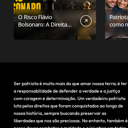
O Risco Flávio
Patriot
Bolsonaro: A Direita
como n
Deve Pensar em
aplicat
Vencer ou Apenas em
relaci
Resistir?
público
Ser patriota é muito mais do que amar nossa terra; é ter
a responsabilidade de defender a verdade e a justiça
com coragem e determinação. Um verdadeiro patriota
luta pelos direitos que foram conquistados ao longo de
nossa história, sempre buscando preservar as
liberdades que nos são preciosas. No entanto, também é