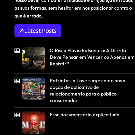
nosso dever combater a maldade e a injustiça em todas
as suas formas, sem hesitar em nos posicionar contra o
que é errado.
Latest Posts
O Risco Flávio Bolsonaro: A Direita
Deve Pensar em Vencer ou Apenas em
Resistir?
Patriotas In Love surge como nova
opção de aplicativo de
relacionamento para o público
conservador
Esse documentário explica tudo