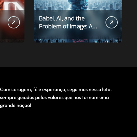
Babel, AI, and the
Problem of Image: A
First-Principles Reading
Com coragem, fé e esperança, seguimos nessa luta,
sempre guiados pelos valores que nos tornam uma
grande nação!