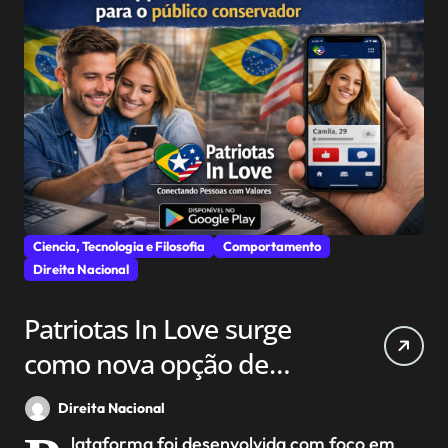
Ciencia, Tecnologia e Filosofia
Comportamento
Direita Nacional
Patriotas In Love surge
como nova opção de
aplicativo de
Direita Nacional
relacionamento para o
lataforma foi desenvolvida com foco em