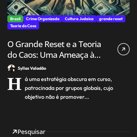
Brasil
Crime Organizado
Cultura Judaica
grande reset
Teoria do Caos
O Grande Reset e a Teoria
do Caos: Uma Ameaça à
Estabilidade Nacional e
Syllas Valadão
aos Valores Judaico-
H
á uma estratégia obscura em curso,
Cristãos
patrocinada por grupos globais, cujo
objetivo não é promover...
Pesquisar