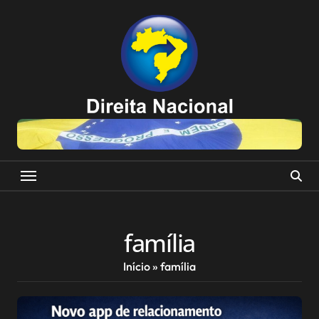
Skip
to
content
família
Início
»
família