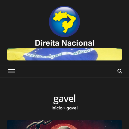
Skip
to
content
gavel
Início
»
gavel