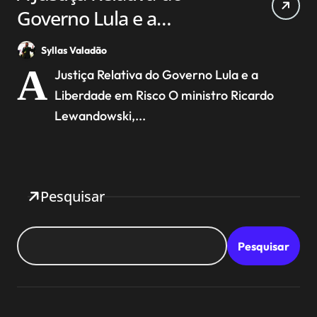
Governo Lula e a
Liberdade em Risco
Syllas Valadão
A
Justiça Relativa do Governo Lula e a
Liberdade em Risco O ministro Ricardo
Lewandowski,...
Pesquisar
Pesquisar