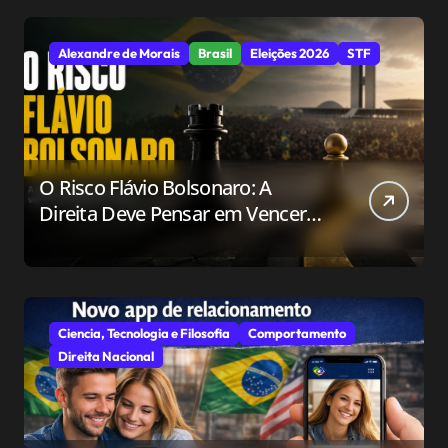
Alexandre de Morais
Brasil
Eleições 2026
STF
O Risco Flávio Bolsonaro: A
Direita Deve Pensar em Vencer
ou Apenas em Resistir?
Ciencia, Tecnologia e Filosofia
Comportamento
Direita Nacional