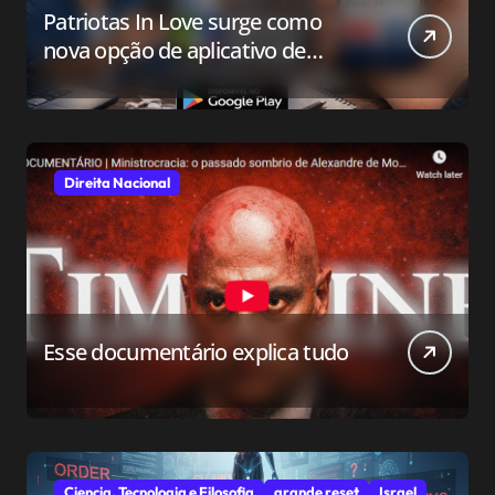
Patriotas In Love surge como
nova opção de aplicativo de
relacionamento para o público
conservador
Direita Nacional
Esse documentário explica tudo
Ciencia, Tecnologia e Filosofia
grande reset
Israel