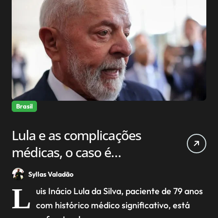
Brasil
Lula e as complicações
médicas, o caso é
gravíssimo.
Syllas Valadão
L
uis Inácio Lula da Silva, paciente de 79 anos
com histórico médico significativo, está