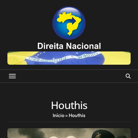
Skip
to
content
Houthis
Início
»
Houthis