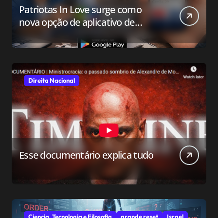
Patriotas In Love surge como
nova opção de aplicativo de
relacionamento para o público
conservador
Direita Nacional
Esse documentário explica tudo
Ciencia, Tecnologia e Filosofia
grande reset
Israel