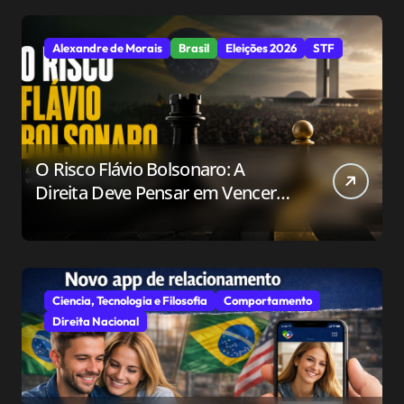
Alexandre de Morais
Brasil
Eleições 2026
STF
O Risco Flávio Bolsonaro: A
Direita Deve Pensar em Vencer
ou Apenas em Resistir?
Ciencia, Tecnologia e Filosofia
Comportamento
Direita Nacional