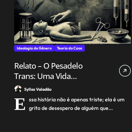
Ideologia de Gênero
Teoria do Caos
Relato – O Pesadelo
Trans: Uma Vida
Arruinada pela Ideologia
Syllas Valadão
de Gênero e pela
E
ssa história não é apenas triste; ela é um
Medicina
grito de desespero de alguém que...