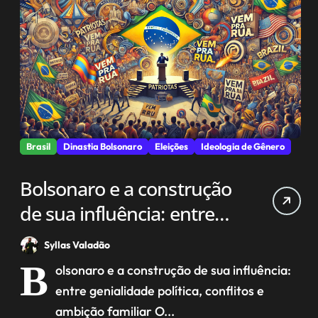
Brasil
Dinastia Bolsonaro
Eleições
Ideologia de Gênero
Bolsonaro e a construção
de sua influência: entre
genialidade política,
Syllas Valadão
conflitos e ambição
B
olsonaro e a construção de sua influência:
familiar
entre genialidade política, conflitos e
ambição familiar O...