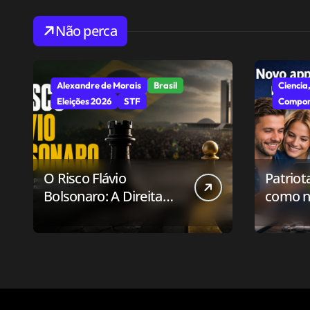
Não perca
Alexandre de Morais
Brasil
Ciencia,
Eleições 2026
STF
Compor
O Risco Flávio
Patriot
Bolsonaro: A Direita
como n
Deve Pensar em
aplicat
Vencer ou Apenas em
relaci
Resistir?
público