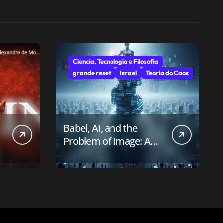
Ciencia, Tecnologia e Filosofia
grande reset
Israel
Teoria do Caos
Babel, AI, and the
Problem of Image: A
First-Principles Reading