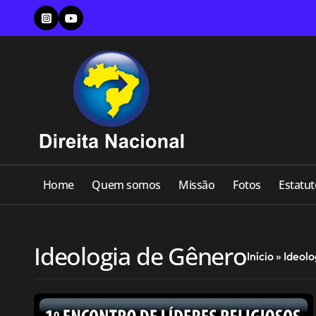
Skip
to
content
Home
Quem somos
Missão
Fotos
Estatut
Ideologia de Gênero
Início
»
Ideolo