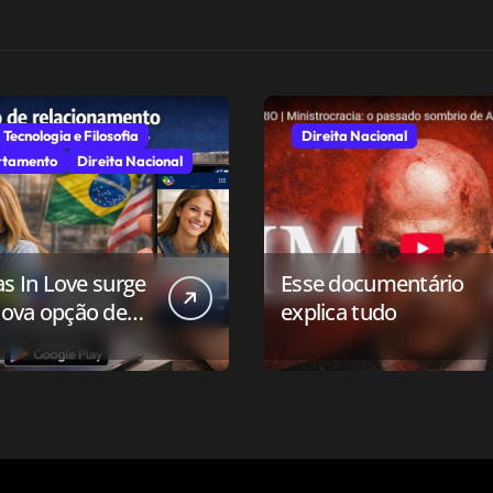
 Tecnologia e Filosofia
Direita Nacional
tamento
Direita Nacional
as In Love surge
Esse documentário
ova opção de
explica tudo
ivo de
onamento para o
 conservador