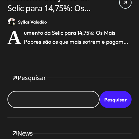
Selic para 14,75%: Os
pobres pagam a conta.
Syllas Valadão
A
umento da Selic para 14,75%: Os Mais
Pobres são os que mais sofrem e pagam...
Pesquisar
Pesquisar
News