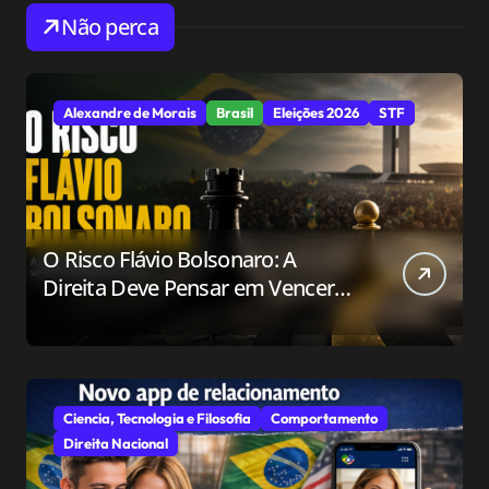
Não perca
Alexandre de Morais
Brasil
Eleições 2026
STF
O Risco Flávio Bolsonaro: A
Direita Deve Pensar em Vencer
ou Apenas em Resistir?
Ciencia, Tecnologia e Filosofia
Comportamento
Direita Nacional