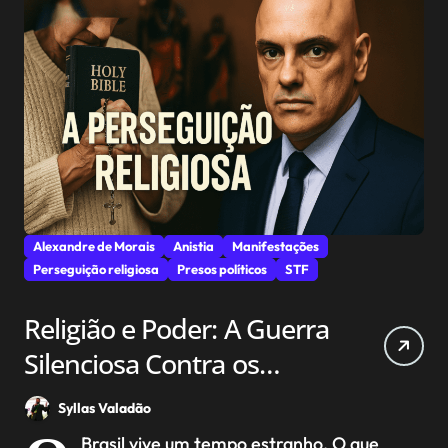
Alexandre de Morais
Anistia
Manifestações
Perseguição religiosa
Presos políticos
STF
Religião e Poder: A Guerra
Silenciosa Contra os
Cristãos no Brasil
Syllas Valadão
Brasil vive um tempo estranho. O que