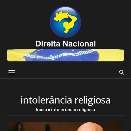
Skip
to
content
intolerância religiosa
Início
»
intolerância religiosa