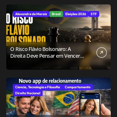
Alexandre de Morais
Brasil
Eleições 2026
STF
O Risco Flávio Bolsonaro: A
Direita Deve Pensar em Vencer
ou Apenas em Resistir?
Ciencia, Tecnologia e Filosofia
Comportamento
Direita Nacional