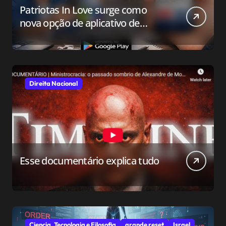
Patriotas In Love surge como
nova opção de aplicativo de
relacionamento para o público
conservador
Direita Nacional
Esse documentário explica tudo
Ciencia, Tecnologia e Filosofia
grande reset
Israel